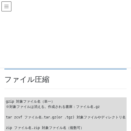
Night Only Project.
ファイル圧縮・解凍（Linuxコマン
ドメモ）
HOME
Tipsメモφ(..)
ファイル圧縮・解凍（Linuxコマンドメモ）
対象：CentOS[RedHat系]
ファイル圧縮
gzip 対象ファイル名（単一）

※対象ファイルは消える。作成される書庫：ファイル名.gz

tar zcvf ファイル名.tar.gz(or .tgz) 対象ファイルやディレクトリ名（
zip ファイル名.zip 対象ファイル名（複数可）
