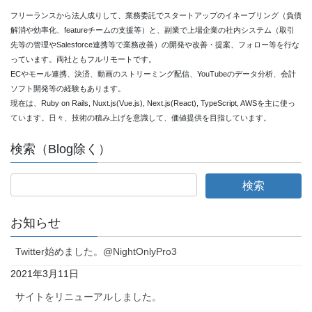
フリーランスから法人成りして、業務委託でスタートアップのイネーブリング（負債
解消や効率化、featureチームの支援等）と、副業で上場企業の社内システム（取引
先等の管理やSalesforce連携等で業務改善）の開発や改善・提案、フォロー等を行な
っています。両社ともフルリモートです。
ECやモール連携、決済、動画のストリーミング配信、YouTubeのデータ分析、会計
ソフト開発等の経験もあります。
現在は、Ruby on Rails, Nuxt.js(Vue.js), Next.js(React), TypeScript, AWSを主に使っ
ています。日々、技術の積み上げを意識して、価値提供を目指しています。
検索（Blog除く）
お知らせ
Twitter始めました。@NightOnlyPro3
2021年3月11日
サイトをリニューアルしました。